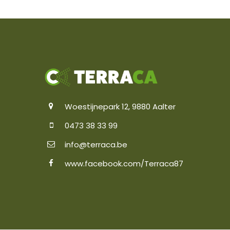
Woestijnepark 12, 9880 Aalter
0473 38 33 99
info@terraca.be
www.facebook.com/Terraca8770